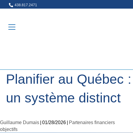
438.817.2471
438.817.2471
contact@pfobjectifs.com
contact@pfobjectifs.com
Planifier au Québec :
un système distinct
Guillaume Dumais
|
01/28/2026
|
Partenaires financiers
objectifs