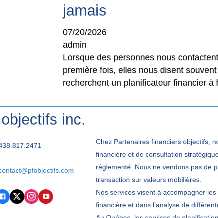
07/29/2026
08/06/2026
jamais
02/05/2026
02/04/2026
admin
admin
Guillaume Dumais
Guillaume Dumais
07/20/2026
admin
Lorsque des personnes nous contactent
première fois, elles nous disent souvent 
recherchent un planificateur financier à 
objectifs inc.
Chez Partenaires financiers objectifs, n
817.2471
438.817.2471
financière et de consultation stratégiq
réglementé. Nous ne vendons pas de pro
act@pfobjectifs.com
contact@pfobjectifs.com
transaction sur valeurs mobilières.
Nos services visent à accompagner les 
financière et dans l’analyse de différent
Au Québec, les services de planificatio