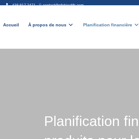
438.817.2471
contact@pfobjectifs.com
438.817.2471
contact@pfobjectifs.com
Accueil
À propos de nous
Planification financière
Planification f